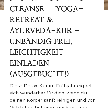
CLEANSE – YOGA-
THE VILLA
RETREAT &
RETREATS
AYURVEDA-KUR -
ROOMS
UNBÄNDIG FREI,
SHOP
LEICHTIGKEIT
THE TEAM
EINLADEN
(AUSGEBUCHT!)
DIRECTIONS
EXCURSIONS
Diese Detox-Kur im Frühjahr eignet
sich wunderbar für dich, wenn du
CONTACT
deinen Körper sanft reinigen und von
Giftstoffen befreien möchtest, um