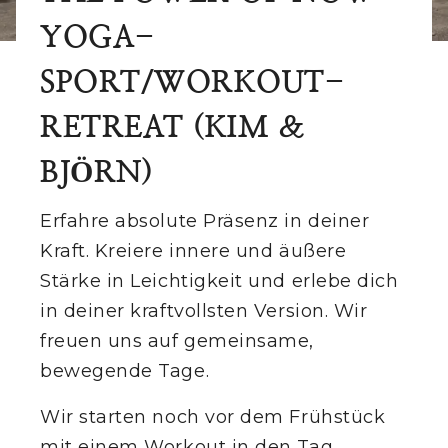
YOGA-
DIE VILLA
SPORT/WORKOUT-
RETREATS
RETREAT (KIM &
ZIMMER
BJÖRN)
SHOP
Erfahre absolute Präsenz in deiner
Kraft. Kreiere innere und äußere
DAS TEAM
Stärke in Leichtigkeit und erlebe dich
ANFAHRT
in deiner kraftvollsten Version. Wir
freuen uns auf gemeinsame,
AUSFLÜGE
bewegende Tage.
KONTAKT
Wir starten noch vor dem Frühstück
mit einem Workout in den Tag...